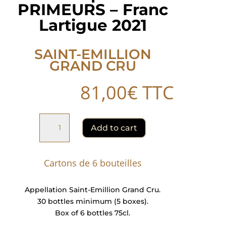
PRIMEURS – Franc
Lartigue 2021
SAINT-EMILLION
GRAND CRU
81,00
€
TTC
Offre
Add to cart
spéciale
PRIMEURS
–
Cartons de 6 bouteilles
Franc
Lartigue
2021
Appellation Saint-Emillion Grand Cru.
quantity
30 bottles minimum (5 boxes).
Box of 6 bottles 75cl.