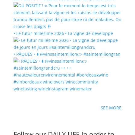
• Le futur millésime 2026 • La vigne de développe
• PÂQUES • ⬇️ @vinssaintemilion👉 #saintemiliongran
SEE MORE
Follow our
DAILY LIFE
In order to